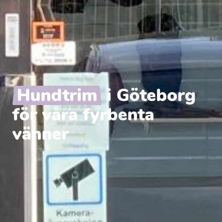
Hundtrim
i Göteborg
för våra fyrbenta
vänner